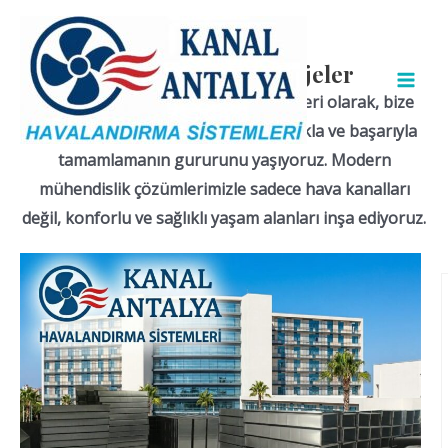
İçeriğe
MAI
atla
MEN
Antalya içi biten projeler
Kanal Antalya Havalandırma Sistemleri olarak, bize
emanet ettiğiniz her projeyi uzmanlıkla ve başarıyla
tamamlamanın gururunu yaşıyoruz. Modern
mühendislik çözümlerimizle sadece hava kanalları
değil, konforlu ve sağlıklı yaşam alanları inşa ediyoruz.